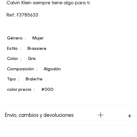
Calvin Klein siempre tiene algo para ti.
Ref.: F3785633
Género
Mujer
Estilo
Brassiere
Color
Gris
Composición
Algodón
Tipo
Bralette
color precio
#000
Envío, cambios y devoluciones
Los Envíos se procesan en nuestra bodega en un plazo