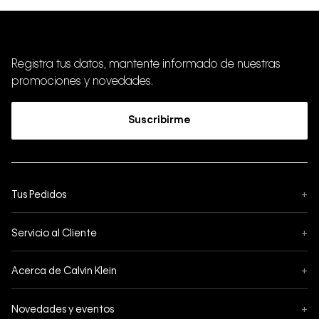
Registra tus datos, mantente informado de nuestras
promociones y novedades.
Suscribirme
Tus Pedidos
+
Seguimiento de Pedido
Servicio al Cliente
+
Pedidos
Contáctanos
Formas de Pago
Acerca de Calvin Klein
+
Preguntas Frecuentes
Cambios y Devoluciones
Sobre Nosotros
¿Cómo comprar?
Novedades y eventos
+