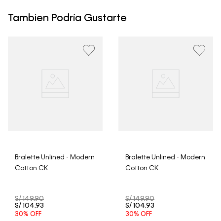
máximo de 4 días hábiles para Lima y hasta 8 días
hábiles para envíos a provincia. Envíos gratis en Lima
Tambien Podría Gustarte
Metropolitana por compras superiores a S/ 399. Si tu
pedido lo realizaste un fin de semana o día festivo, se
procesará desde el día hábil siguiente. Por higiene y
para garantizar el bienestar de nuestros clientes, no
aceptamos devoluciones en ropa interior y trajes de
baño.
Bralette Unlined - Modern
Bralette Unlined - Modern
Cotton CK
Cotton CK
S/
149
.
90
S/
149
.
90
S/
104
.
93
S/
104
.
93
30%
OFF
30%
OFF