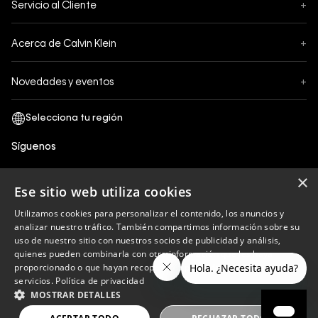
Servicio al Cliente
+
Pedidos
Contáctanos
Formas de Pago
Acerca de Calvin Klein
+
Preguntas Frecuentes
Cambios y Devoluciones
Sobre Nosotros
¿Cómo comprar?
Novedades y eventos
+
Envíos
Legales Generales
Guía de tallas
Black Friday
Términos y Condiciones
Tiendas
San Valentin
Política de Privacidad y tratamiento de datos personales
Síguenos
Comprobante Electrónico
Cyber Calvin
Política de Cookies
×
Mothers Day
Ese sitio web utiliza cookies
Libro de reclamaciones
Utilizamos cookies para personalizar el contenido, los anuncios y
Políticas de recojo en tienda
analizar nuestro tráfico. También compartimos información sobre su
Calvin Klein
uso de nuestro sitio con nuestros socios de publicidad y análisis,
quienes pueden combinarla con otra información que les haya
proporcionado o que hayan recopilado a partir del uso de sus
servicios.
Política de privacidad
Copyright © 2023 Calvin Klein peru ®. Todos los
MOSTRAR DETALLES
derechos reservados.