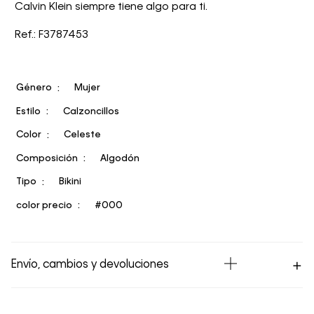
Calvin Klein siempre tiene algo para ti.
Ref.: F3787453
Género
Mujer
Estilo
Calzoncillos
Color
Celeste
Composición
Algodón
Tipo
Bikini
color precio
#000
Envío, cambios y devoluciones
Los Envíos se procesan en nuestra bodega en un plazo