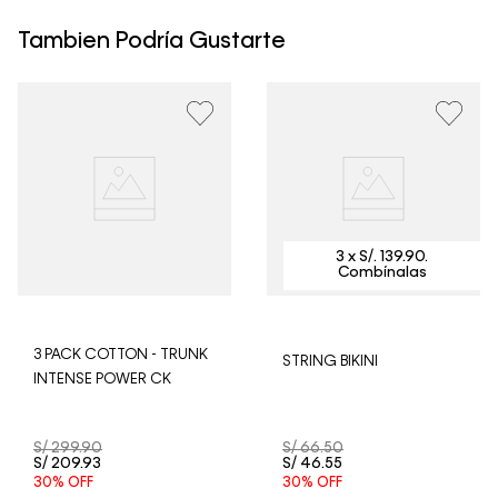
máximo de 4 días hábiles para Lima y hasta 8 días
hábiles para envíos a provincia. Envíos gratis en Lima
Tambien Podría Gustarte
Metropolitana por compras superiores a S/ 399. Si tu
pedido lo realizaste un fin de semana o día festivo, se
procesará desde el día hábil siguiente. Por higiene y
para garantizar el bienestar de nuestros clientes, no
aceptamos devoluciones en ropa interior y trajes de
baño.
3 PACK COTTON - TRUNK
STRING BIKINI
INTENSE POWER CK
S/
299
.
90
S/
66
.
50
S/
209
.
93
S/
46
.
55
30%
OFF
30%
OFF