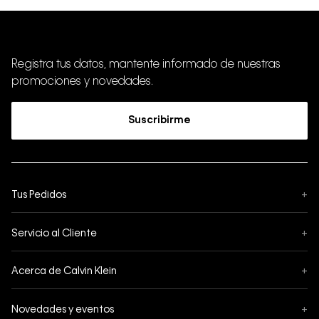
Registra tus datos, mantente informado de nuestras
promociones y novedades.
Suscribirme
Tus Pedidos
+
Seguimiento de Pedido
Servicio al Cliente
+
Pedidos
Contáctanos
Formas de Pago
Acerca de Calvin Klein
+
Preguntas Frecuentes
Cambios y Devoluciones
Sobre Nosotros
¿Cómo comprar?
Novedades y eventos
+