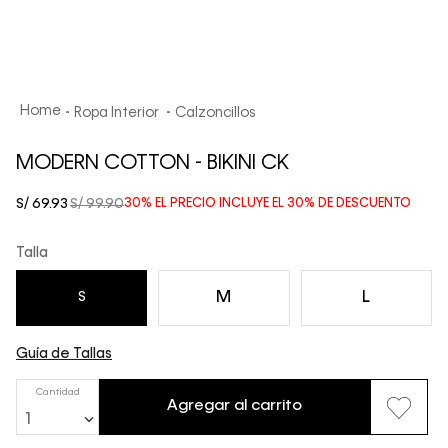
Ropa Interior
Calzoncillos
MODERN COTTON - BIKINI CK
S/
69
.
93
S/
99
.
90
30%
EL PRECIO INCLUYE EL
30%
DE DESCUENTO
Talla
M
L
S
Guía de Tallas
Cantidad
Agregar al carrito
1