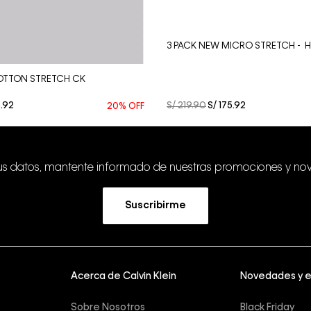
Vista Rápida
3 PACK NEW MICRO STRETCH - HI
OTTON STRETCH CK
3
.
92
S/
219
.
90
S/
175
.
92
20%
OFF
tus datos, mantente informado de nuestras promociones y no
Suscribirme
Acerca de Calvin Klein
Novedades y 
Sobre Nosotros
Black Friday