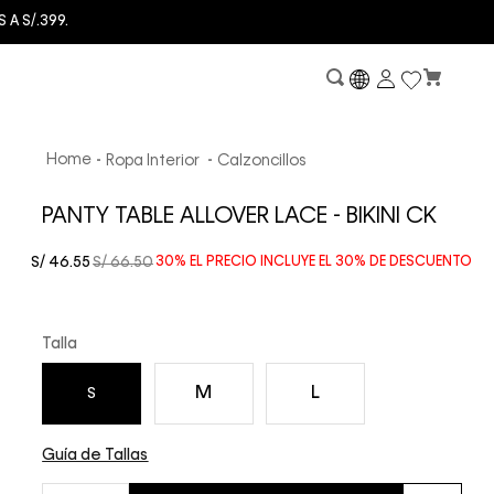
A S/.399.
Ropa Interior
Calzoncillos
PANTY TABLE ALLOVER LACE - BIKINI CK
S/
46
.
55
S/
66
.
50
30%
EL PRECIO INCLUYE EL
30%
DE DESCUENTO
Talla
M
L
S
Guía de Tallas