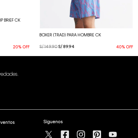
Vista Rápida
P BRIEF CK
BOXER (TRAD) PARA HOMBRE CK
S/
149
.
90
S/
89
.
94
20%
OFF
40%
OFF
vedades.
Síguenos
eventos