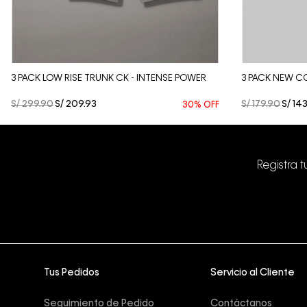
Vista Rápida
3 PACK LOW RISE TRUNK CK - INTENSE POWER
3 PACK NEW C
S/
299
.
90
S/
209
.
93
S/
179
.
90
S/
14
30%
OFF
Registra 
Tus Pedidos
Servicio al Cliente
Seguimiento de Pedido
Contáctanos