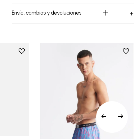
Envío, cambios y devoluciones
Los Envíos se procesan en nuestra bodega
en un plazo máximo de 4 días hábiles para
Lima y hasta 8 días hábiles para envíos a
provincia. Envíos gratis en Lima Metropolitana
por compras superiores a S/ 399. Si tu pedido
lo realizaste un fin de semana o día festivo,
se procesará desde el día hábil siguiente. Por
higiene y para garantizar el bienestar de
nuestros clientes, no aceptamos
devoluciones en ropa interior y trajes de
baño.