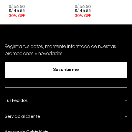
S/
66
.
50
S/
66
.
50
S/
46
.
55
S/
46
.
55
30%
OFF
30%
OFF
Registra tus datos, mantente informado de nuestras
promociones y novedades.
Suscribirme
Tus Pedidos
+
Seguimiento de Pedido
Servicio al Cliente
+
Pedidos
Contáctanos