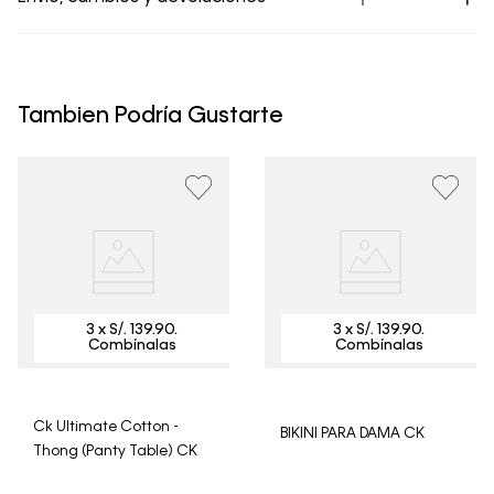
Los Envíos se procesan en nuestra bodega en un plazo
máximo de 4 días hábiles para Lima y hasta 8 días
hábiles para envíos a provincia. Envíos gratis en Lima
Tambien Podría Gustarte
Metropolitana por compras superiores a S/ 399. Si tu
pedido lo realizaste un fin de semana o día festivo, se
procesará desde el día hábil siguiente. Por higiene y
para garantizar el bienestar de nuestros clientes, no
aceptamos devoluciones en ropa interior y trajes de
baño.
Ck Ultimate Cotton -
BIKINI PARA DAMA CK
Thong (Panty Table) CK