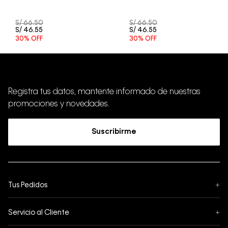
S/
66
.
50
S/
66
.
50
S/
46
.
55
S/
46
.
55
30%
OFF
30%
OFF
Registra tus datos, mantente informado de nuestras
promociones y novedades.
Suscribirme
Tus Pedidos
+
Seguimiento de Pedido
Servicio al Cliente
+
Pedidos