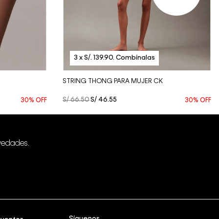
Vista Rápida
STRING THONG PARA MUJER CK
S/
66
.
50
S/
46
.
55
30%
OFF
30%
OFF
vedades.