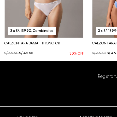
Vista Rápida
CALZON PARA DAMA - THONG CK
CALZON PARA 
S/
66
.
50
S/
46
.
55
S/
66
.
50
S/
46
.
30%
OFF
Registra 