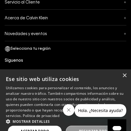
Servicio al Cliente
+
Pedidos
Contáctanos
Formas de Pago
Acerca de Calvin Klein
+
Preguntas Frecuentes
Cambios y Devoluciones
Sobre Nosotros
¿Cómo comprar?
Novedades y eventos
+
Envíos
Legales Generales
Guía de tallas
Black Friday
Términos y Condiciones
Tiendas
San Valentin
Política de Privacidad y tratamiento de datos personales
Síguenos
Comprobante Electrónico
Cyber Calvin
Política de Cookies
×
Mothers Day
Ese sitio web utiliza cookies
Libro de reclamaciones
Utilizamos cookies para personalizar el contenido, los anuncios y
Políticas de recojo en tienda
analizar nuestro tráfico. También compartimos información sobre su
Calvin Klein
uso de nuestro sitio con nuestros socios de publicidad y análisis,
quienes pueden combinarla con otra información que les haya
proporcionado o que hayan recopilado a partir del uso de sus
servicios.
Política de privacidad
Copyright © 2023 Calvin Klein peru ®. Todos los
MOSTRAR DETALLES
derechos reservados.