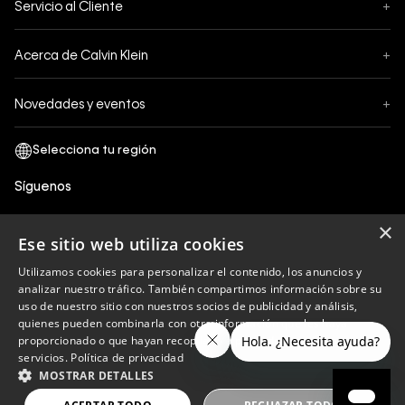
Servicio al Cliente
+
Pedidos
Contáctanos
Formas de Pago
Acerca de Calvin Klein
+
Preguntas Frecuentes
Cambios y Devoluciones
Sobre Nosotros
¿Cómo comprar?
Novedades y eventos
+
Envíos
Legales Generales
Guía de tallas
Black Friday
Términos y Condiciones
Tiendas
San Valentin
Política de Privacidad y tratamiento de datos personales
Síguenos
Comprobante Electrónico
Cyber Calvin
Política de Cookies
×
Mothers Day
Ese sitio web utiliza cookies
Libro de reclamaciones
Utilizamos cookies para personalizar el contenido, los anuncios y
Políticas de recojo en tienda
analizar nuestro tráfico. También compartimos información sobre su
Calvin Klein
uso de nuestro sitio con nuestros socios de publicidad y análisis,
quienes pueden combinarla con otra información que les haya
proporcionado o que hayan recopilado a partir del uso de sus
servicios.
Política de privacidad
Copyright © 2023 Calvin Klein peru ®. Todos los
MOSTRAR DETALLES
derechos reservados.