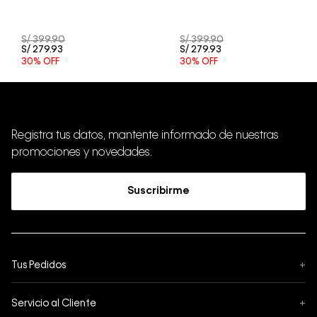
S/
399
.
90
S/
399
.
90
S/
279
.
93
S/
279
.
93
30%
OFF
30%
OFF
Registra tus datos, mantente informado de nuestras
promociones y novedades.
Suscribirme
Tus Pedidos
+
Seguimiento de Pedido
Servicio al Cliente
+
Pedidos