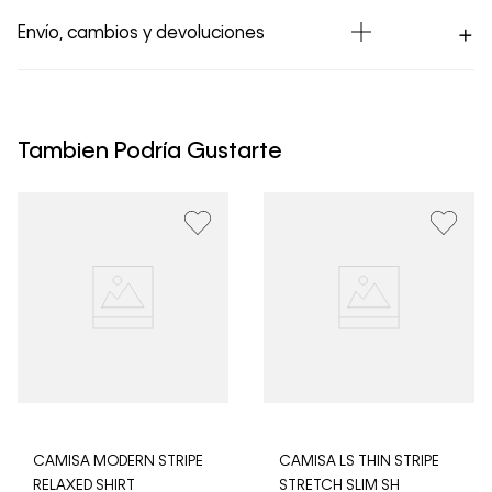
Envío, cambios y devoluciones
Los Envíos se procesan en nuestra bodega en un plazo
máximo de 4 días hábiles para Lima y hasta 8 días
hábiles para envíos a provincia. Envíos gratis en Lima
Tambien Podría Gustarte
Metropolitana por compras superiores a S/ 399. Si tu
pedido lo realizaste un fin de semana o día festivo, se
procesará desde el día hábil siguiente. Por higiene y
para garantizar el bienestar de nuestros clientes, no
aceptamos devoluciones en ropa interior y trajes de
baño.
CAMISA MODERN STRIPE
CAMISA LS THIN STRIPE
RELAXED SHIRT
STRETCH SLIM SH