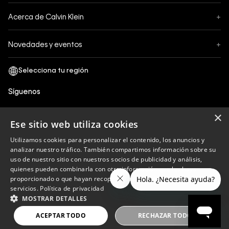
Contáctanos
Formas de Pago
Acerca de Calvin Klein
+
Preguntas Frecuentes
Cambios y Devoluciones
Sobre Nosotros
¿Cómo comprar?
Novedades y eventos
+
Envíos
Legales Generales
Guía de tallas
Black Friday
Términos y Condiciones
Tiendas
San Valentin
Política de Privacidad y tratamiento de datos personales
Síguenos
Comprobante Electrónico
Cyber Calvin
Política de Cookies
×
Mothers Day
Ese sitio web utiliza cookies
Libro de reclamaciones
Utilizamos cookies para personalizar el contenido, los anuncios y
Políticas de recojo en tienda
analizar nuestro tráfico. También compartimos información sobre su
Calvin Klein
uso de nuestro sitio con nuestros socios de publicidad y análisis,
quienes pueden combinarla con otra información que les haya
proporcionado o que hayan recopilado a partir del uso de sus
servicios.
Política de privacidad
Copyright © 2023 Calvin Klein peru ®. Todos los
MOSTRAR DETALLES
derechos reservados.
ACEPTAR TODO
RECHAZAR TODO
Perú