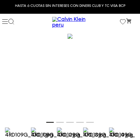
HASTA 6 CUOTAS SIN INTERESES CON DINERS CLUB Y TC VISA BCP