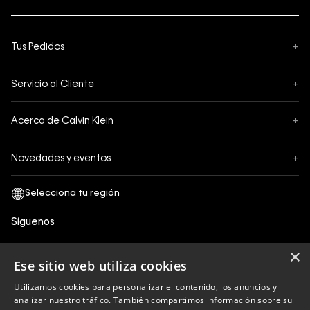
Tus Pedidos
+
Seguimiento de Pedido
Servicio al Cliente
+
Pedidos
Contáctanos
Formas de Pago
Acerca de Calvin Klein
+
Preguntas Frecuentes
Cambios y Devoluciones
Sobre Nosotros
¿Cómo comprar?
Novedades y eventos
+
Envíos
Legales Generales
Guía de tallas
Black Friday
Términos y Condiciones
Tiendas
San Valentin
Política de Privacidad y tratamiento de datos personales
Síguenos
Comprobante Electrónico
Cyber Calvin
Política de Cookies
×
Mothers Day
Ese sitio web utiliza cookies
Libro de reclamaciones
Utilizamos cookies para personalizar el contenido, los anuncios y
Políticas de recojo en tienda
analizar nuestro tráfico. También compartimos información sobre su