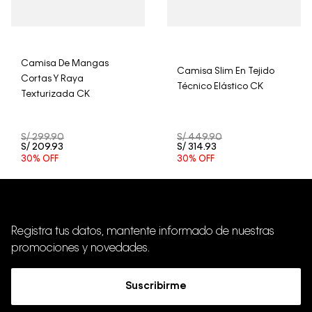
Camisa De Mangas
Camisa Slim En Tejido
Cortas Y Raya
Técnico Elástico CK
Texturizada CK
S/
299
.
90
S/
449
.
90
S/
209
.
93
S/
314
.
93
30%
OFF
30%
OFF
Registra tus datos, mantente informado de nuestras
promociones y novedades.
Suscribirme