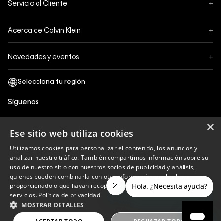
Servicio al Cliente
+
Pedidos
Contáctanos
Formas de Pago
Acerca de Calvin Klein
+
Preguntas Frecuentes
Cambios y Devoluciones
Sobre Nosotros
¿Cómo comprar?
Novedades y eventos
+
Envíos
Legales Generales
Guía de tallas
Black Friday
Términos y Condiciones
Tiendas
San Valentin
Política de Privacidad y tratamiento de datos personales
Síguenos
Comprobante Electrónico
Cyber Calvin
Política de Cookies
×
Mothers Day
Ese sitio web utiliza cookies
Libro de reclamaciones
Utilizamos cookies para personalizar el contenido, los anuncios y
Políticas de recojo en tienda
analizar nuestro tráfico. También compartimos información sobre su
Calvin Klein
uso de nuestro sitio con nuestros socios de publicidad y análisis,
quienes pueden combinarla con otra información que les haya
proporcionado o que hayan recopilado a partir del uso de sus
servicios.
Política de privacidad
Copyright © 2023 Calvin Klein peru ®. Todos los
MOSTRAR DETALLES
derechos reservados.