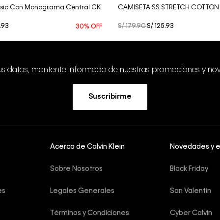
sic Con Monograma Central CK
CAMISETA SS STRETCH COTTON 
.
93
S/
179
.
90
S/
125
.
93
30%
OFF
tus datos, mantente informado de nuestras promociones y no
Suscribirme
Acerca de Calvin Klein
Novedades y 
Sobre Nosotros
Black Friday
es
Legales Generales
San Valentin
Términos y Condiciones
Cyber Calvin