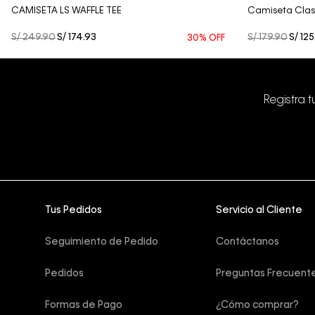
CAMISETA LS WAFFLE TEE
Camiseta Clas
S/
249
.
90
S/
174
.
93
S/
179
.
90
S/
125
30%
OFF
Registra 
Tus Pedidos
Servicio al Cliente
Seguimiento de Pedido
Contáctanos
Pedidos
Preguntas Frecuent
Formas de Pago
¿Cómo comprar?