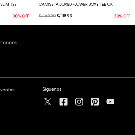
SLIM TEE
CAMISETA BOXED FLOWER BOXY TEE CK
S/
169
.
90
S/
118
.
93
30%
OFF
30%
OFF
vedades.
Síguenos
eventos