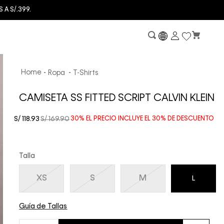
A S/.399.
Ropa
T-Shirts
CAMISETA SS FITTED SCRIPT CALVIN KLEIN
S/
118
.
93
S/
169
.
90
30%
EL PRECIO INCLUYE EL
30%
DE DESCUENTO
Talla
XS
S
M
L
Guía de Tallas