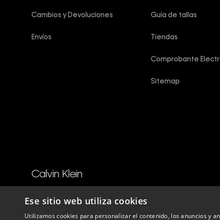
Cambios y Devoluciones
Guía de tallas
Envíos
Tiendas
Comprobante Electr
Sitemap
Calvin Klein
Copyright © 2025 Calvin Klein peru ®. Todos los derechos reser
Ese sitio web utiliza cookies
Utilizamos cookies para personalizar el contenido, los anuncios y 
Perú