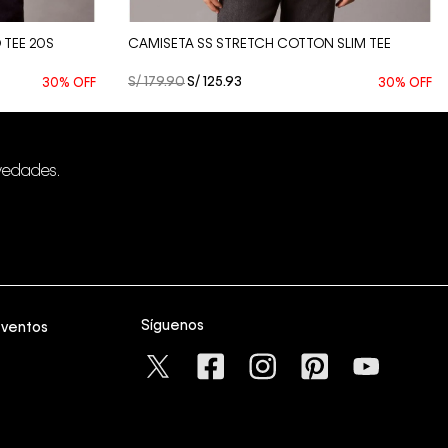
TEE 20S
CAMISETA SS STRETCH COTTON SLIM TEE
S/
179
.
90
S/
125
.
93
30%
OFF
30%
OFF
vedades.
Síguenos
eventos