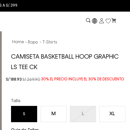
A S/.399.
Ropa
T-Shirts
CAMISETA BASKETBALL HOOP GRAPHIC
LS TEE CK
S/
188
.
93
S/
269
.
90
30%
EL PRECIO INCLUYE EL
30%
DE DESCUENTO
Talla
M
L
XL
S