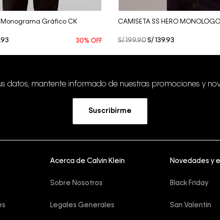
 Monograma Gráfico CK
CAMISETA SS HERO MONOLOGO 
.
93
S/
199
.
90
S/
139
.
93
30%
OFF
tus datos, mantente informado de nuestras promociones y no
Suscribirme
Acerca de Calvin Klein
Novedades y 
Sobre Nosotros
Black Friday
es
Legales Generales
San Valentin