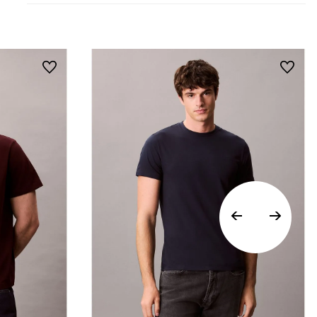
Los Envíos se procesan en nuestra bodega
en un plazo máximo de 4 días hábiles para
Lima y hasta 8 días hábiles para envíos a
provincia. Envíos gratis en Lima Metropolitana
por compras superiores a S/ 399. Si tu pedido
lo realizaste un fin de semana o día festivo,
se procesará desde el día hábil siguiente. Por
higiene y para garantizar el bienestar de
nuestros clientes, no aceptamos
devoluciones en ropa interior y trajes de
baño.
Vista Rápida