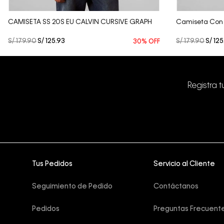
CAMISETA SS 20S EU CALVIN CURSIVE GRAPH
Camiseta Con
S/
179
.
90
S/
125
.
93
S/
179
.
90
S/
125
30%
OFF
Registra 
Tus Pedidos
Servicio al Cliente
Seguimiento de Pedido
Contáctanos
Pedidos
Preguntas Frecuent