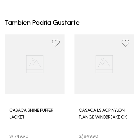
Los Envíos se procesan en nuestra bodega en un plazo
máximo de 4 días hábiles para Lima y hasta 8 días
hábiles para envíos a provincia. Envíos gratis en Lima
Tambien Podría Gustarte
Metropolitana por compras superiores a S/ 399. Si tu
pedido lo realizaste un fin de semana o día festivo, se
procesará desde el día hábil siguiente. Por higiene y
para garantizar el bienestar de nuestros clientes, no
aceptamos devoluciones en ropa interior y trajes de
baño.
CASACA SHINE PUFFER
CASACA LS AOP NYLON
JACKET
FLANGE WINDBREAKE CK
S/
749
.
90
S/
849
.
90