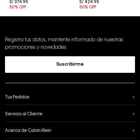
S/
374
.
95
S/
424
.
95
50%
OFF
50%
OFF
Registra tus datos, mantente informado de nuestras
promociones y novedades.
Suscribirme
Tus Pedidos
+
Seguimiento de Pedido
Servicio al Cliente
+
Pedidos
Contáctanos
Formas de Pago
Acerca de Calvin Klein
+
Preguntas Frecuentes