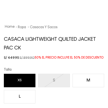
Ropa
Casacas Y Sacos
CASACA LIGHTWEIGHT QUILTED JACKET
PAC CK
S/
449
.
95
S/
899
.
90
50%
EL PRECIO INCLUYE EL
50%
DE DESCUENTO
Talla
S
M
XS
L