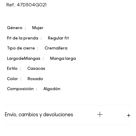
Ref.: 47D504G021
Género
Mujer
Fit de la prenda
Regular fit
Tipo de cierre
Cremallera
LargodeMangas
Manga larga
Estilo
Casacas
Color
Rosado
Composición
Algodón
Envío, cambios y devoluciones
Los Envíos se procesan en nuestra bodega en un plazo