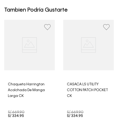
máximo de 4 días hábiles para Lima y hasta 8 días
hábiles para envíos a provincia. Envíos gratis en Lima
Tambien Podría Gustarte
Metropolitana por compras superiores a S/ 399. Si tu
pedido lo realizaste un fin de semana o día festivo, se
procesará desde el día hábil siguiente. Por higiene y
para garantizar el bienestar de nuestros clientes, no
aceptamos devoluciones en ropa interior y trajes de
baño.
Chaqueta Harrington
CASACA LS UTILITY
Acolchada De Manga
COTTON PATCH POCKET
Larga CK
CK
S/
669
.
90
S/
669
.
90
S/
334
.
95
S/
334
.
95