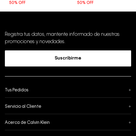
50%
OFF
50%
OFF
Registra tus datos, mantente informado de nuestras
promociones y novedades.
Suscribirme
Tus Pedidos
+
Seguimiento de Pedido
Servicio al Cliente
+
Pedidos
Contáctanos
Formas de Pago
Acerca de Calvin Klein
+
Preguntas Frecuentes
Cambios y Devoluciones
Sobre Nosotros