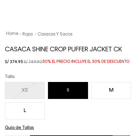
Ropa
Casacas Y Sacos
CASACA SHINE CROP PUFFER JACKET CK
S/
374
.
95
S/
749
.
90
50%
EL PRECIO INCLUYE EL
50%
DE DESCUENTO
Talla
XS
M
S
L
Guía de Tallas