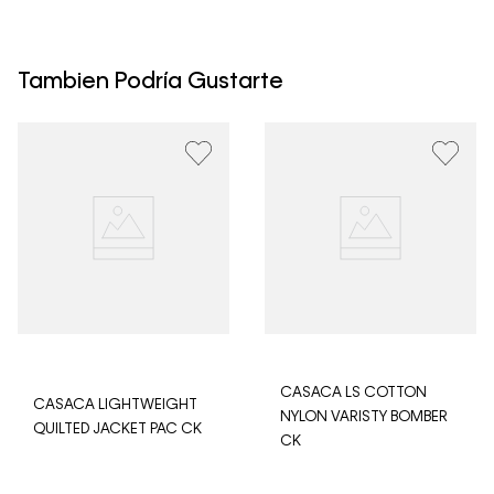
Los Envíos se procesan en nuestra bodega en un plazo
máximo de 4 días hábiles para Lima y hasta 8 días
hábiles para envíos a provincia. Envíos gratis en Lima
Tambien Podría Gustarte
Metropolitana por compras superiores a S/ 399. Si tu
pedido lo realizaste un fin de semana o día festivo, se
procesará desde el día hábil siguiente. Por higiene y
para garantizar el bienestar de nuestros clientes, no
aceptamos devoluciones en ropa interior y trajes de
baño.
CASACA LS COTTON
CASACA LIGHTWEIGHT
NYLON VARISTY BOMBER
QUILTED JACKET PAC CK
CK