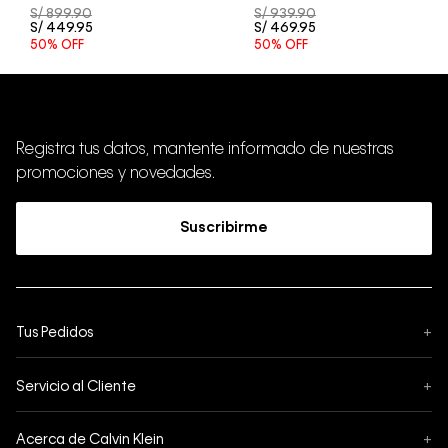
S/
899
.
90
S/
939
.
90
S/
449
.
95
S/
469
.
95
50%
OFF
50%
OFF
Registra tus datos, mantente informado de nuestras
promociones y novedades.
Suscribirme
Tus Pedidos
+
Seguimiento de Pedido
Servicio al Cliente
+
Pedidos
Contáctanos
Formas de Pago
Acerca de Calvin Klein
+