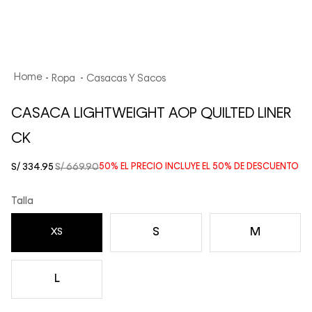
Ropa
Casacas Y Sacos
CASACA LIGHTWEIGHT AOP QUILTED LINER
CK
S/
334
.
95
S/
669
.
90
50%
EL PRECIO INCLUYE EL
50%
DE DESCUENTO
Talla
S
M
XS
L