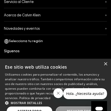
Servicio al Cliente
+
Pedidos
Contáctanos
Formas de Pago
Acerca de Calvin Klein
+
Preguntas Frecuentes
Cambios y Devoluciones
Sobre Nosotros
¿Cómo comprar?
Novedades y eventos
+
Envíos
Legales Generales
Guía de tallas
Black Friday
Términos y Condiciones
Tiendas
San Valentin
Política de Privacidad y tratamiento de datos personales
Síguenos
Comprobante Electrónico
Cyber Calvin
Política de Cookies
×
Mothers Day
Ese sitio web utiliza cookies
Libro de reclamaciones
Utilizamos cookies para personalizar el contenido, los anuncios y
Políticas de recojo en tienda
analizar nuestro tráfico. También compartimos información sobre su
Calvin Klein
uso de nuestro sitio con nuestros socios de publicidad y análisis,
quienes pueden combinarla con otra información que les haya
proporcionado o que hayan recopilado a partir del uso de sus
servicios.
Política de privacidad
Copyright © 2023 Calvin Klein peru ®. Todos los
MOSTRAR DETALLES
derechos reservados.