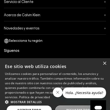
Servicio al Cliente
+
Pedidos
Contáctanos
Formas de Pago
Acerca de Calvin Klein
+
Preguntas Frecuentes
Cambios y Devoluciones
Sobre Nosotros
¿Cómo comprar?
Novedades y eventos
+
Envíos
Legales Generales
Guía de tallas
Black Friday
Términos y Condiciones
Tiendas
San Valentin
Política de Privacidad y tratamiento de datos personales
Síguenos
Comprobante Electrónico
Cyber Calvin
Política de Cookies
×
Mothers Day
Ese sitio web utiliza cookies
Libro de reclamaciones
Utilizamos cookies para personalizar el contenido, los anuncios y
Políticas de recojo en tienda
analizar nuestro tráfico. También compartimos información sobre su
Calvin Klein
uso de nuestro sitio con nuestros socios de publicidad y análisis,
quienes pueden combinarla con otra información que les haya
proporcionado o que hayan recopilado a partir del uso de sus
servicios.
Política de privacidad
Copyright © 2023 Calvin Klein peru ®. Todos los
MOSTRAR DETALLES
derechos reservados.