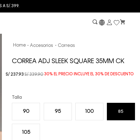
A S/.399.
Accesorios
Correas
CORREA ADJ SLEEK SQUARE 35MM CK
S/
237
.
93
S/
339
.
90
30%
EL PRECIO INCLUYE EL
30%
DE DESCUENTO
Talla
90
95
100
85
105