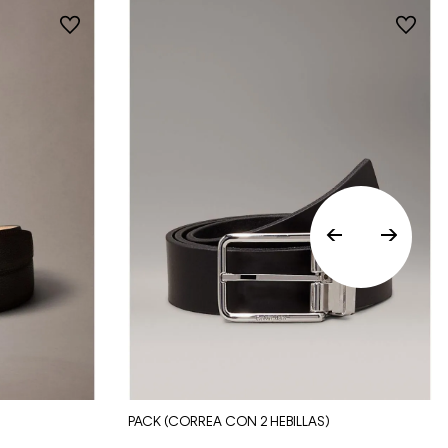
Lima y hasta 8 días hábiles para envíos a
provincia. Envíos gratis en Lima Metropolitana
por compras superiores a S/ 399. Si tu pedido
lo realizaste un fin de semana o día festivo,
se procesará desde el día hábil siguiente. Por
higiene y para garantizar el bienestar de
nuestros clientes, no aceptamos
devoluciones en ropa interior y trajes de
baño.
Vista Rápida
PACK (CORREA CON 2 HEBILLAS)