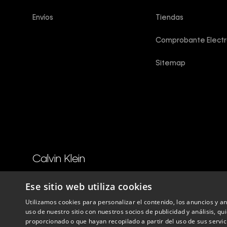
Envíos
Tiendas
Comprobante Electr
Sitemap
Calvin Klein
Copyright © 2025 Calvin Klein peru ®. Todos los derechos reser
Ese sitio web utiliza cookies
Utilizamos cookies para personalizar el contenido, los anuncios y 
Perú
uso de nuestro sitio con nuestros socios de publicidad y análisis, 
proporcionado o que hayan recopilado a partir del uso de sus servic