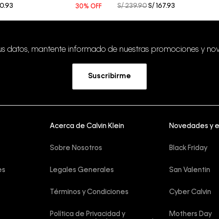
0
.
93
S/
239
.
90
S/
167
.
93
30%
OFF
tus datos, mantente informado de nuestras promociones y no
Suscribirme
Acerca de Calvin Klein
Novedades y 
Sobre Nosotros
Black Friday
es
Legales Generales
San Valentin
Términos y Condiciones
Cyber Calvin
Política de Privacidad y 
Mothers Day