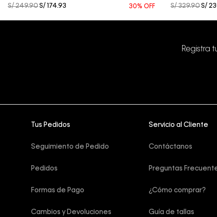
S/
249
.
90
S/
174
.
93
S/
329
.
90
S/
23
30%
OFF
Registra 
Tus Pedidos
Servicio al Cliente
Seguimiento de Pedido
Contáctanos
Pedidos
Preguntas Frecuent
Formas de Pago
¿Cómo comprar?
Cambios y Devoluciones
Guía de tallas