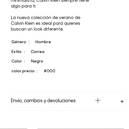
minimalista, Calvin Klein siempre tiene
algo para ti.
La nueva colección de verano de
Calvin Klein es ideal para quienes
buscan un look diferente.
Género
Hombre
Estilo
Correa
Color
Negro
color precio
#000
Envío, cambios y devoluciones
Los Envíos se procesan en nuestra bodega
en un plazo máximo de 4 días hábiles para