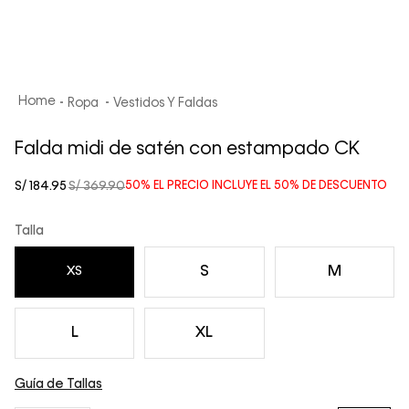
Ropa
Vestidos Y Faldas
Falda midi de satén con estampado CK
S/
184
.
95
S/
369
.
90
50%
EL PRECIO INCLUYE EL
50%
DE DESCUENTO
Talla
S
M
XS
L
XL
Guía de Tallas