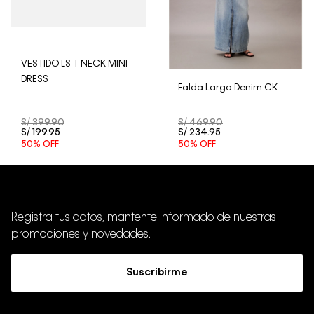
VESTIDO LS T NECK MINI
DRESS
Falda Larga Denim CK
S/
399
.
90
S/
469
.
90
S/
199
.
95
S/
234
.
95
50%
OFF
50%
OFF
Registra tus datos, mantente informado de nuestras
promociones y novedades.
Suscribirme