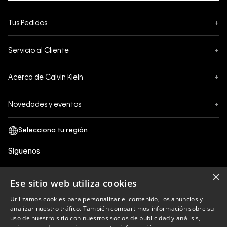
Tus Pedidos
+
Seguimiento de Pedido
Servicio al Cliente
+
Pedidos
Contáctanos
Formas de Pago
Acerca de Calvin Klein
+
Preguntas Frecuentes
Cambios y Devoluciones
Sobre Nosotros
¿Cómo comprar?
Novedades y eventos
+
Envíos
Legales Generales
Guía de tallas
Black Friday
Términos y Condiciones
Tiendas
San Valentin
Política de Privacidad y tratamiento de datos personales
Síguenos
Comprobante Electrónico
Cyber Calvin
Política de Cookies
×
Mothers Day
Ese sitio web utiliza cookies
Libro de reclamaciones
Utilizamos cookies para personalizar el contenido, los anuncios y
Políticas de recojo en tienda
analizar nuestro tráfico. También compartimos información sobre su
Calvin Klein
uso de nuestro sitio con nuestros socios de publicidad y análisis,