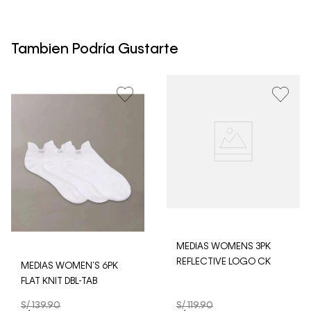
Los Envíos se procesan en nuestra bodega en un plazo
máximo de 4 días hábiles para Lima y hasta 8 días
hábiles para envíos a provincia. Envíos gratis en Lima
Tambien Podría Gustarte
Metropolitana por compras superiores a S/ 399. Si tu
pedido lo realizaste un fin de semana o día festivo, se
procesará desde el día hábil siguiente. Por higiene y
para garantizar el bienestar de nuestros clientes, no
aceptamos devoluciones en ropa interior y trajes de
baño.
MEDIAS WOMENS 3PK
REFLECTIVE LOGO CK
MEDIAS WOMEN'S 6PK
FLAT KNIT DBL-TAB
S/
139
.
90
S/
119
.
90