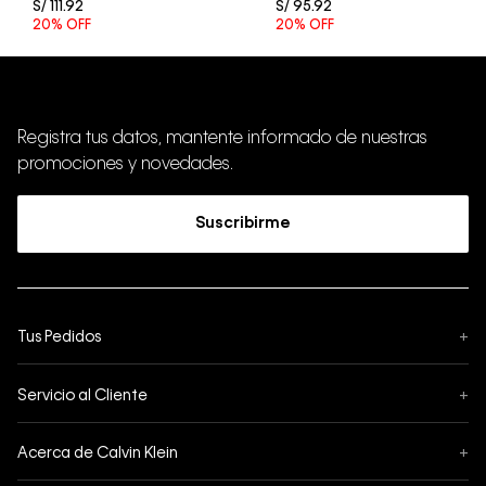
S/
111
.
92
S/
95
.
92
20%
OFF
20%
OFF
Registra tus datos, mantente informado de nuestras
promociones y novedades.
Suscribirme
Tus Pedidos
+
Seguimiento de Pedido
Servicio al Cliente
+
Pedidos
Contáctanos
Formas de Pago
Acerca de Calvin Klein
+
Preguntas Frecuentes