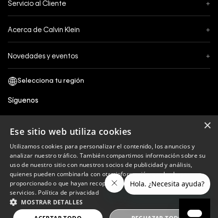
Servicio al Cliente
+
Pedidos
Contáctanos
Formas de Pago
Acerca de Calvin Klein
+
Preguntas Frecuentes
Cambios y Devoluciones
Sobre Nosotros
¿Cómo comprar?
Novedades y eventos
+
Envíos
Legales Generales
Guía de tallas
Black Friday
Términos y Condiciones
Tiendas
San Valentin
Política de Privacidad y tratamiento de datos personales
Síguenos
Comprobante Electrónico
Cyber Calvin
Política de Cookies
×
Mothers Day
Ese sitio web utiliza cookies
Libro de reclamaciones
Utilizamos cookies para personalizar el contenido, los anuncios y
Políticas de recojo en tienda
analizar nuestro tráfico. También compartimos información sobre su
Calvin Klein
uso de nuestro sitio con nuestros socios de publicidad y análisis,
quienes pueden combinarla con otra información que les haya
proporcionado o que hayan recopilado a partir del uso de sus
servicios.
Política de privacidad
Copyright © 2023 Calvin Klein peru ®. Todos los
MOSTRAR DETALLES
derechos reservados.