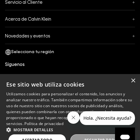
Servicio al Cliente
+
Pedidos
Contáctanos
Formas de Pago
Acerca de Calvin Klein
+
Preguntas Frecuentes
Cambios y Devoluciones
Sobre Nosotros
¿Cómo comprar?
Novedades y eventos
+
Envíos
Legales Generales
Guía de tallas
Black Friday
Términos y Condiciones
Tiendas
San Valentin
Política de Privacidad y tratamiento de datos personales
Síguenos
Comprobante Electrónico
Cyber Calvin
Política de Cookies
×
Mothers Day
Ese sitio web utiliza cookies
Libro de reclamaciones
Utilizamos cookies para personalizar el contenido, los anuncios y
Políticas de recojo en tienda
analizar nuestro tráfico. También compartimos información sobre su
Calvin Klein
uso de nuestro sitio con nuestros socios de publicidad y análisis,
quienes pueden combinarla con otra información que les haya
proporcionado o que hayan recopilado a partir del uso de sus
servicios.
Política de privacidad
Copyright © 2023 Calvin Klein peru ®. Todos los
MOSTRAR DETALLES
derechos reservados.