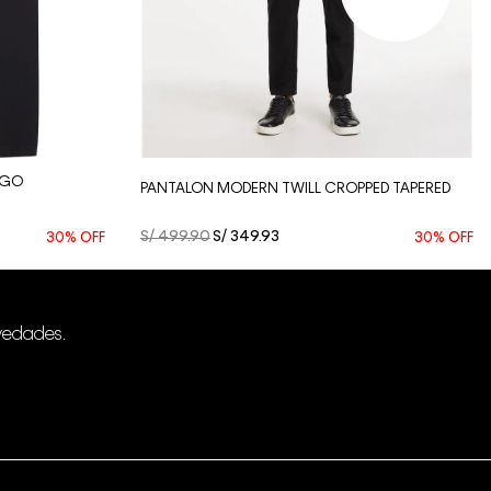
Vista Rápida
OGO
PANTALON MODERN TWILL CROPPED TAPERED
S/
499
.
90
S/
349
.
93
30%
OFF
30%
OFF
vedades.