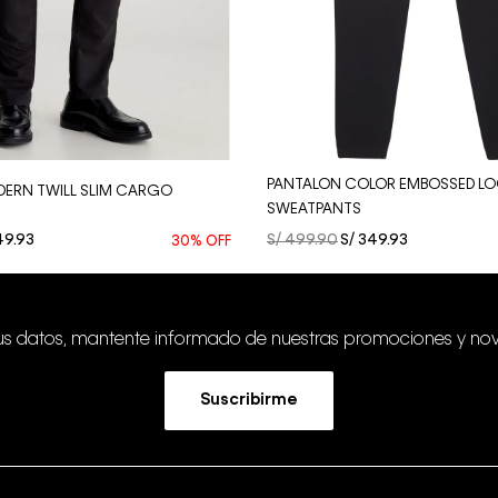
Vista Rápida
Vista Rápida
PANTALON COLOR EMBOSSED L
ERN TWILL SLIM CARGO
SWEATPANTS
49
.
93
S/
499
.
90
S/
349
.
93
30%
OFF
tus datos, mantente informado de nuestras promociones y no
Suscribirme