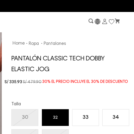
HASTA 6 CUOTAS SIN INTERESES CON DINERS CLUB
Ropa
Pantalones
PANTALÓN CLASSIC TECH DOBBY
ELASTIC JOG
S/
335
.
93
S/
479
.
90
30%
EL PRECIO INCLUYE EL
30%
DE DESCUENTO
Talla
30
33
34
32