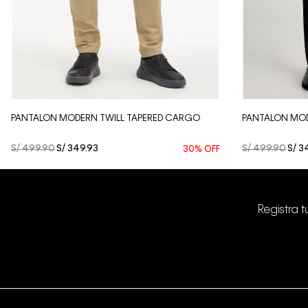
Vista Rápida
PANTALON MODERN TWILL TAPERED CARGO
PANTALON MOD
S/
499
.
90
S/
349
.
93
S/
499
.
90
S/
3
30%
OFF
Registra 