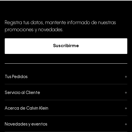
Registra tus datos, mantente informado de nuestras
promociones y novedades.
Suscribirme
Tus Pedidos
+
Seguimiento de Pedido
Servicio al Cliente
+
Pedidos
Contáctanos
Formas de Pago
Acerca de Calvin Klein
+
Preguntas Frecuentes
Cambios y Devoluciones
Sobre Nosotros
¿Cómo comprar?
Novedades y eventos
+
Envíos
Legales Generales