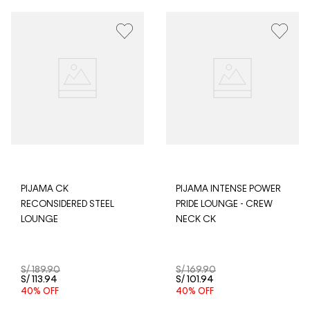
pedido lo realizaste un fin de semana o día festivo, se
procesará desde el día hábil siguiente. Por higiene y
para garantizar el bienestar de nuestros clientes, no
aceptamos devoluciones en ropa interior y trajes de
baño.
PIJAMA CK
PIJAMA INTENSE POWER
RECONSIDERED STEEL
PRIDE LOUNGE - CREW
LOUNGE
NECK CK
S/
189
.
90
S/
169
.
90
S/
113
.
94
S/
101
.
94
40%
OFF
40%
OFF