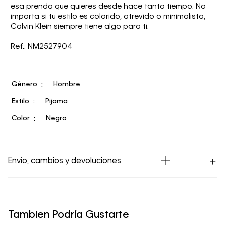
esa prenda que quieres desde hace tanto tiempo. No
importa si tu estilo es colorido, atrevido o minimalista,
Calvin Klein siempre tiene algo para ti.
Ref.: NM2527904
Género
Hombre
Estilo
Pijama
Color
Negro
Envío, cambios y devoluciones
Los Envíos se procesan en nuestra bodega en un plazo
máximo de 4 días hábiles para Lima y hasta 8 días
hábiles para envíos a provincia. Envíos gratis en Lima
Tambien Podría Gustarte
Metropolitana por compras superiores a S/ 399. Si tu