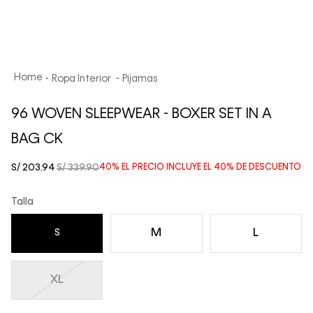
Ropa Interior
Pijamas
96 WOVEN SLEEPWEAR - BOXER SET IN A
BAG CK
S/
203
.
94
S/
339
.
90
40%
EL PRECIO INCLUYE EL
40%
DE DESCUENTO
Talla
M
L
S
XL