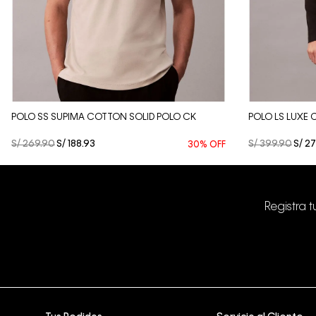
Vista Rápida
POLO SS SUPIMA COTTON SOLID POLO CK
POLO LS LUXE
S/
269
.
90
S/
188
.
93
S/
399
.
90
S/
27
30%
OFF
Registra 