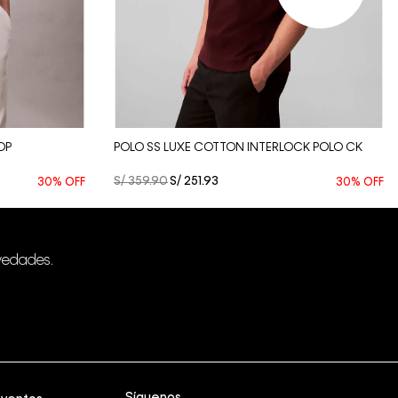
Vista Rápida
OP
POLO SS LUXE COTTON INTERLOCK POLO CK
S/
359
.
90
S/
251
.
93
30%
OFF
30%
OFF
vedades.