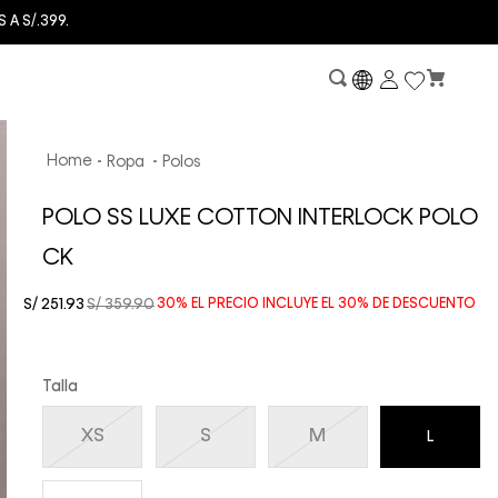
E: HASTA 60% OFF
Ropa
Polos
POLO SS LUXE COTTON INTERLOCK POLO
CK
S/
251
.
93
S/
359
.
90
30%
EL PRECIO INCLUYE EL
30%
DE DESCUENTO
Talla
XS
S
M
L