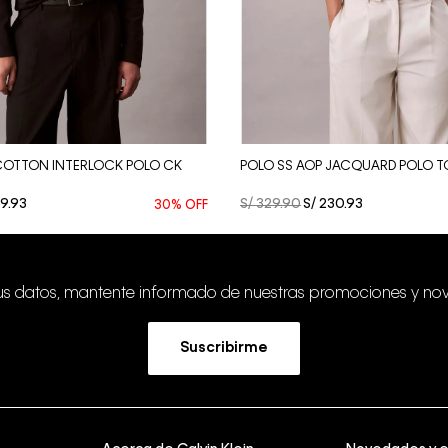
Vista Rápida
Vista Rápida
 COTTON INTERLOCK POLO CK
POLO SS AOP JACQUARD POLO T
9
.
93
S/
329
.
90
S/
230
.
93
30%
OFF
tus datos, mantente informado de nuestras promociones y no
Suscribirme