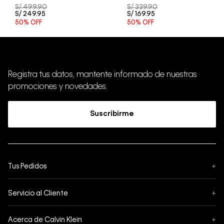
S/
499
.
90
S/
339
.
90
S/
249
.
95
S/
169
.
95
50%
OFF
50%
OFF
Registra tus datos, mantente informado de nuestras
promociones y novedades.
Suscribirme
Tus Pedidos
+
Seguimiento de Pedido
Servicio al Cliente
+
Pedidos
Contáctanos
Formas de Pago
Acerca de Calvin Klein
+