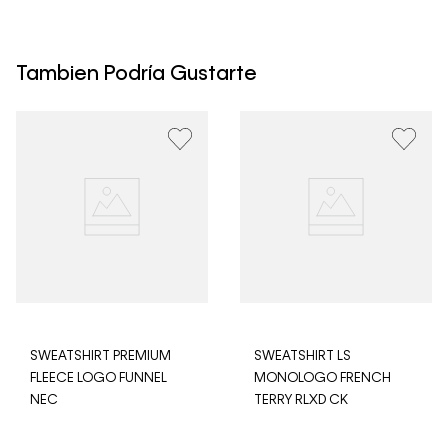
Los Envíos se procesan en nuestra bodega en un plazo
máximo de 4 días hábiles para Lima y hasta 8 días
hábiles para envíos a provincia. Envíos gratis en Lima
Tambien Podría Gustarte
Metropolitana por compras superiores a S/ 399. Si tu
pedido lo realizaste un fin de semana o día festivo, se
procesará desde el día hábil siguiente. Por higiene y
para garantizar el bienestar de nuestros clientes, no
aceptamos devoluciones en ropa interior y trajes de
baño.
SWEATSHIRT PREMIUM
SWEATSHIRT LS
FLEECE LOGO FUNNEL
MONOLOGO FRENCH
NEC
TERRY RLXD CK