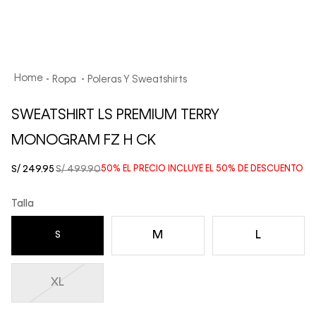
Ropa
Poleras Y Sweatshirts
SWEATSHIRT LS PREMIUM TERRY
MONOGRAM FZ H CK
S/
249
.
95
S/
499
.
90
50%
EL PRECIO INCLUYE EL
50%
DE DESCUENTO
Talla
M
L
S
XL