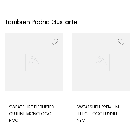
Los Envíos se procesan en nuestra bodega en un plazo
máximo de 4 días hábiles para Lima y hasta 8 días
hábiles para envíos a provincia. Envíos gratis en Lima
Tambien Podría Gustarte
Metropolitana por compras superiores a S/ 399. Si tu
pedido lo realizaste un fin de semana o día festivo, se
procesará desde el día hábil siguiente. Por higiene y
para garantizar el bienestar de nuestros clientes, no
aceptamos devoluciones en ropa interior y trajes de
baño.
SWEATSHIRT DISRUPTED
SWEATSHIRT PREMIUM
OUTLINE MONOLOGO
FLEECE LOGO FUNNEL
HOO
NEC