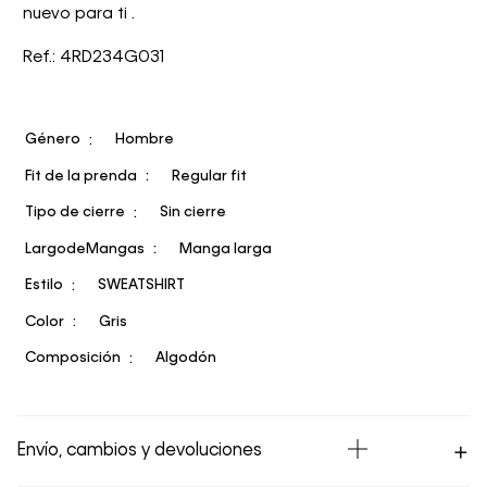
nuevo para ti .
Ref.: 4RD234G031
Género
Hombre
Fit de la prenda
Regular fit
Tipo de cierre
Sin cierre
LargodeMangas
Manga larga
Estilo
SWEATSHIRT
Color
Gris
Composición
Algodón
Envío, cambios y devoluciones