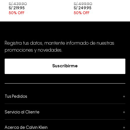
S/
439
.
90
S/
499
.
90
S/
219
.
95
S/
249
.
95
50%
OFF
50%
OFF
Registra tus datos, mantente informado de nuestras
promociones y novedades.
Suscribirme
Tus Pedidos
+
Seguimiento de Pedido
Servicio al Cliente
+
Pedidos
Contáctanos
Formas de Pago
Acerca de Calvin Klein
+