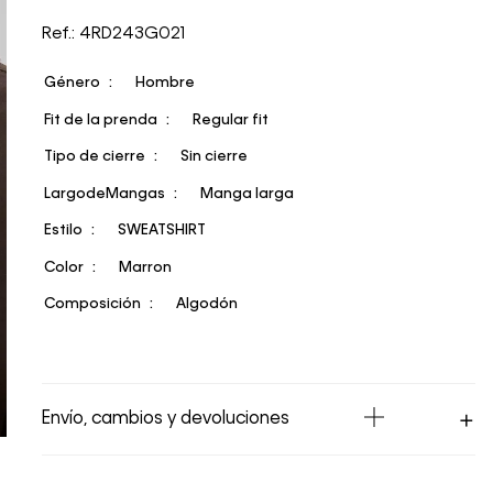
Ref.: 4RD243G021
Género
Hombre
Fit de la prenda
Regular fit
Tipo de cierre
Sin cierre
LargodeMangas
Manga larga
Estilo
SWEATSHIRT
Color
Marron
Composición
Algodón
Envío, cambios y devoluciones
Los Envíos se procesan en nuestra bodega