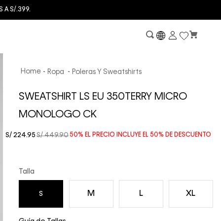
399.
Ropa
Poleras Y Sweatshirts
SWEATSHIRT LS EU 350TERRY MICRO
MONOLOGO CK
S/
224
.
95
S/
449
.
90
50%
EL PRECIO INCLUYE EL
50%
DE DESCUENTO
Talla
M
L
XL
S