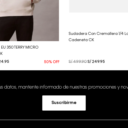
Vista Rápida
Vista Rápida
Sudadera Con Cremallera 1/4 L
Cadeneta CK
S EU 350TERRY MICRO
K
24
.
95
S/
499
.
90
S/
249
.
95
50%
OFF
tus datos, mantente informado de nuestras promociones y no
Suscribirme