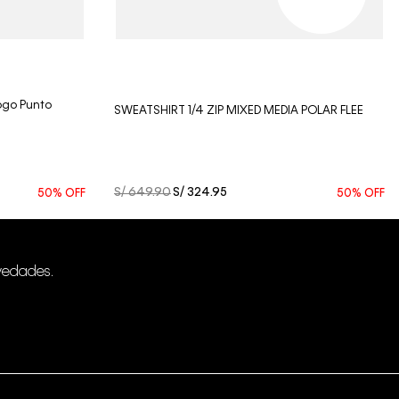
Vista Rápida
ogo Punto
SWEATSHIRT 1/4 ZIP MIXED MEDIA POLAR FLEE
S/
649
.
90
S/
324
.
95
50%
OFF
50%
OFF
vedades.