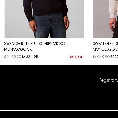
Vista Rápida
SWEATSHIRT LS EU 350TERRY MICRO
SWEATSHIRT L
MONOLOGO CK
MONOLOGO C
S/
449
.
90
S/
224
.
95
S/
449
.
90
S/
2
50%
OFF
Registra 