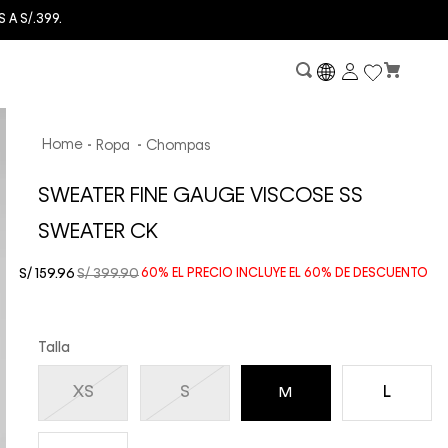
A S/.399.
Ropa
Chompas
SWEATER FINE GAUGE VISCOSE SS
SWEATER CK
S/
159
.
96
S/
399
.
90
60%
EL PRECIO INCLUYE EL
60%
DE DESCUENTO
Talla
XS
S
L
M