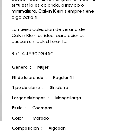
si tu estilo es colorido, atrevido o
minimalista, Calvin Klein siempre tiene
algo para ti.
La nueva colección de verano de
Calvin Klein es ideal para quienes
buscan un look diferente.
Ref.: 44A307G450
Género
Mujer
Fit de la prenda
Regular fit
Tipo de cierre
Sin cierre
LargodeMangas
Manga larga
Estilo
Chompas
Color
Morado
Composición
Algodón