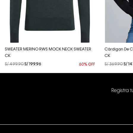
Vista Rápida
SWEATER MERINO RWS MOCK NECK SWEATER
Cárdigan De C
CK
CK
S/
499
.
90
S/
199
.
96
S/
369
.
90
S/
14
60%
OFF
Registra 