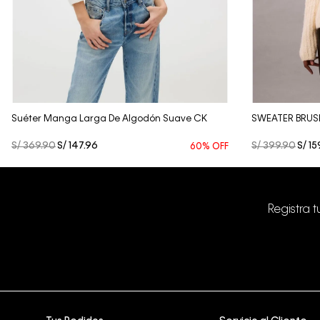
Vista Rápida
Suéter Manga Larga De Algodón Suave CK
SWEATER BRUS
S/
369
.
90
S/
147
.
96
S/
399
.
90
S/
15
60%
OFF
Registra 