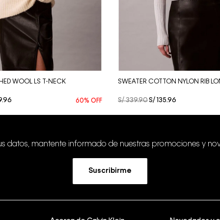
Vista Rápida
Vista Rápida
HED WOOL LS T-NECK
SWEATER COTTON NYLON RIB LO
9
.
96
S/
339
.
90
S/
135
.
96
60%
OFF
tus datos, mantente informado de nuestras promociones y no
Suscribirme