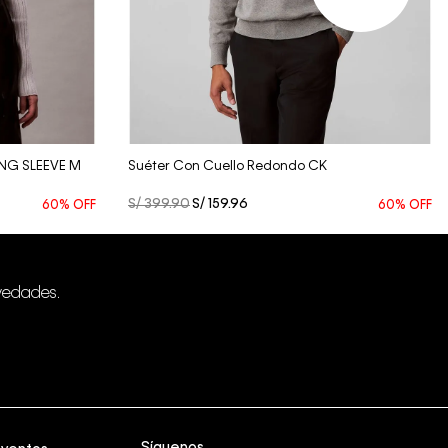
Vista Rápida
NG SLEEVE M
Suéter Con Cuello Redondo CK
S/
399
.
90
S/
159
.
96
60%
OFF
60%
OFF
vedades.