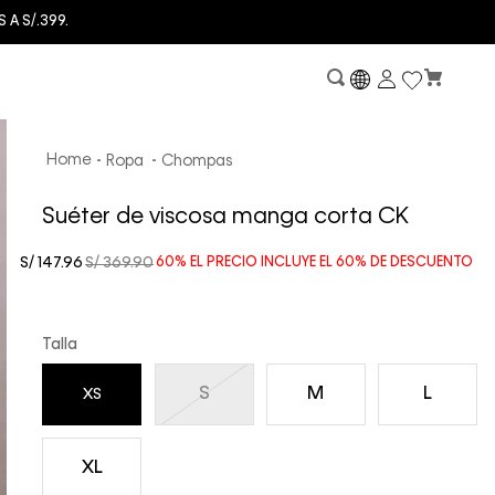
Ropa
Chompas
Suéter de viscosa manga corta CK
S/
147
.
96
S/
369
.
90
60%
EL PRECIO INCLUYE EL
60%
DE DESCUENTO
Talla
S
M
L
XS
XL