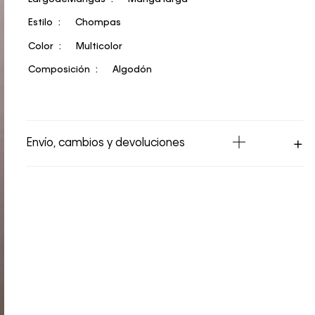
Estilo
Chompas
Color
Multicolor
Composición
Algodón
Envío, cambios y devoluciones
Los Envíos se procesan en nuestra bodega
en un plazo máximo de 4 días hábiles para
Lima y hasta 8 días hábiles para envíos a
provincia. Envíos gratis en Lima Metropolitana
por compras superiores a S/ 399. Si tu pedido
lo realizaste un fin de semana o día festivo,
se procesará desde el día hábil siguiente. Por
higiene y para garantizar el bienestar de
nuestros clientes, no aceptamos