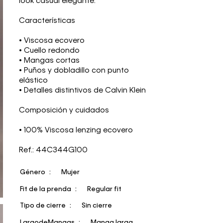
look casual elegante.
Características
• Viscosa ecovero
• Cuello redondo
• Mangas cortas
• Puños y dobladillo con punto
elástico
• Detalles distintivos de Calvin Klein
Composición y cuidados
• 100% Viscosa lenzing ecovero
Ref.: 44C344G100
Género
Mujer
Fit de la prenda
Regular fit
Tipo de cierre
Sin cierre
LargodeMangas
Manga larga