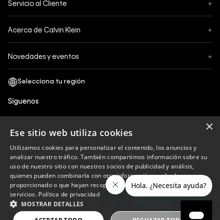
Servicio al Cliente
+
Pedidos
Contáctanos
Formas de Pago
Acerca de Calvin Klein
+
Preguntas Frecuentes
Cambios y Devoluciones
Sobre Nosotros
¿Cómo comprar?
Novedades y eventos
+
Envíos
Legales Generales
Guía de tallas
Black Friday
Términos y Condiciones
Tiendas
San Valentin
Política de Privacidad y tratamiento de datos personales
Síguenos
Comprobante Electrónico
Cyber Calvin
Política de Cookies
×
Mothers Day
Ese sitio web utiliza cookies
Libro de reclamaciones
Utilizamos cookies para personalizar el contenido, los anuncios y
Políticas de recojo en tienda
analizar nuestro tráfico. También compartimos información sobre su
Calvin Klein
uso de nuestro sitio con nuestros socios de publicidad y análisis,
quienes pueden combinarla con otra información que les haya
proporcionado o que hayan recopilado a partir del uso de sus
servicios.
Política de privacidad
Copyright © 2023 Calvin Klein peru ®. Todos los
MOSTRAR DETALLES
derechos reservados.