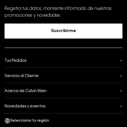
Registra tus datos, mantente informado de nuestras
promociones y novedades.
Suscribirme
Tus Pedidos
+
Seguimiento de Pedido
Servicio al Cliente
+
Pedidos
Contáctanos
Formas de Pago
Acerca de Calvin Klein
+
Preguntas Frecuentes
Cambios y Devoluciones
Sobre Nosotros
¿Cómo comprar?
Novedades y eventos
+
Envíos
Legales Generales
Guía de tallas
Black Friday
Términos y Condiciones
Tiendas
San Valentin