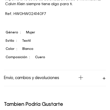
Calvin Klein siempre tiene algo para ti.
Ref.: HW0HW024140F7
Género
Mujer
Estilo
Textil
Color
Blanco
Composición
Cuero
Envío, cambios y devoluciones
Los Envíos se procesan en nuestra bodega en un plazo
máximo de 4 días hábiles para Lima y hasta 8 días
hábiles para envíos a provincia. Envíos gratis en Lima
Tambien Podría Gustarte
Metropolitana por compras superiores a S/ 399. Si tu