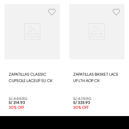
pedido lo realizaste un fin de semana o día festivo, se
procesará desde el día hábil siguiente. Por higiene y
para garantizar el bienestar de nuestros clientes, no
aceptamos devoluciones en ropa interior y trajes de
baño.
ZAPATILLAS CLASSIC
ZAPATILLAS BASKET LACE
CUPSOLE LACEUP SU CK
UP LTH AOP CK
S/
449
.
90
S/
479
.
90
S/
314
.
93
S/
335
.
93
30%
OFF
30%
OFF