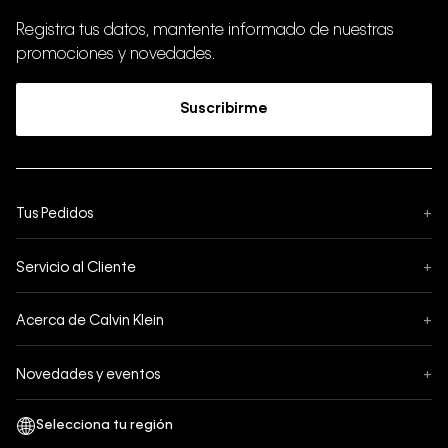
Registra tus datos, mantente informado de nuestras
promociones y novedades.
Suscribirme
Tus Pedidos
+
Seguimiento de Pedido
Servicio al Cliente
+
Pedidos
Contáctanos
Formas de Pago
Acerca de Calvin Klein
+
Preguntas Frecuentes
Cambios y Devoluciones
Sobre Nosotros
¿Cómo comprar?
Novedades y eventos
+
Envíos
Legales Generales
Guía de tallas
Black Friday
Términos y Condiciones
Tiendas
San Valentin