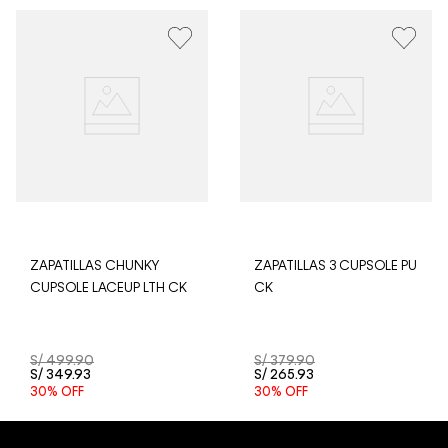
pedido lo realizaste un fin de semana o día festivo, se
procesará desde el día hábil siguiente. Por higiene y
para garantizar el bienestar de nuestros clientes, no
aceptamos devoluciones en ropa interior y trajes de
baño.
ZAPATILLAS CHUNKY
ZAPATILLAS 3 CUPSOLE PU
CUPSOLE LACEUP LTH CK
CK
S/
499
.
90
S/
379
.
90
S/
349
.
93
S/
265
.
93
30%
OFF
30%
OFF