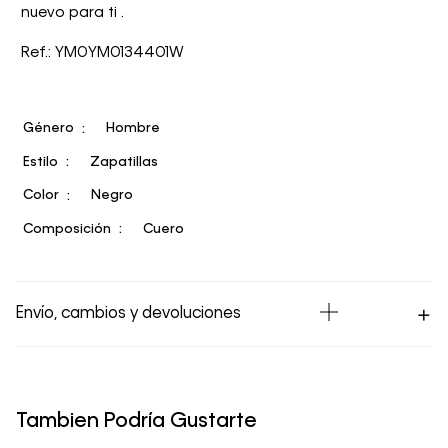
nuevo para ti .
Ref.: YM0YM0134401W
Género
Hombre
Estilo
Zapatillas
Color
Negro
Composición
Cuero
Envío, cambios y devoluciones
Los Envíos se procesan en nuestra bodega en un plazo
máximo de 4 días hábiles para Lima y hasta 8 días
hábiles para envíos a provincia. Envíos gratis en Lima
Tambien Podría Gustarte
Metropolitana por compras superiores a S/ 399. Si tu