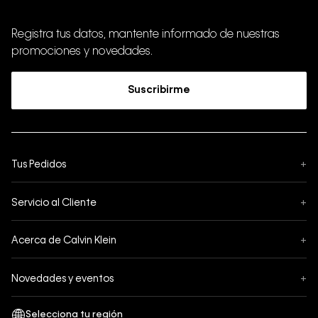
Registra tus datos, mantente informado de nuestras
promociones y novedades.
Suscribirme
Tus Pedidos
+
Seguimiento de Pedido
Servicio al Cliente
+
Pedidos
Contáctanos
Formas de Pago
Acerca de Calvin Klein
+
Preguntas Frecuentes
Cambios y Devoluciones
Sobre Nosotros
¿Cómo comprar?
Novedades y eventos
+
Envíos
Legales Generales
Guía de tallas
Black Friday
Términos y Condiciones