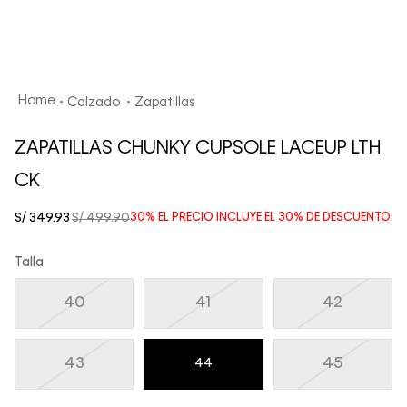
Calzado
Zapatillas
ZAPATILLAS CHUNKY CUPSOLE LACEUP LTH
CK
S/
349
.
93
S/
499
.
90
30%
EL PRECIO INCLUYE EL
30%
DE DESCUENTO
Talla
40
41
42
43
45
44