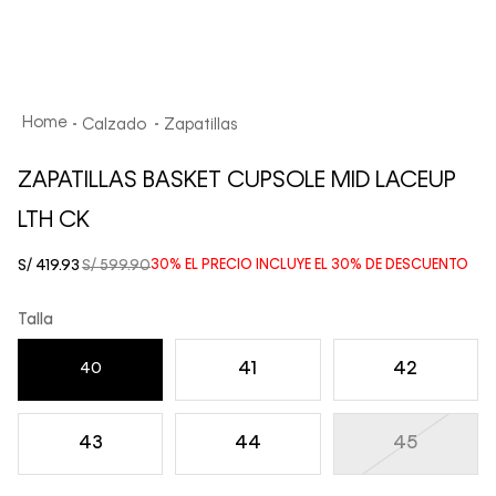
Calzado
Zapatillas
ZAPATILLAS BASKET CUPSOLE MID LACEUP
LTH CK
S/
419
.
93
S/
599
.
90
30%
EL PRECIO INCLUYE EL
30%
DE DESCUENTO
Talla
41
42
40
43
44
45