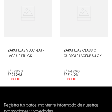
para garantizar el bienestar de nuestros clientes, no
aceptamos devoluciones en ropa interior y trajes de
baño.
ZAPATILLAS VULC FLATF
ZAPATILLAS CLASSIC
LACE UP LTH CK
CUPSOLE LACEUP SU CK
S/
399
.
90
S/
449
.
90
S/
279
.
93
S/
314
.
93
30%
OFF
30%
OFF
Registra tus datos, mantente informado de nuestras
promociones y novedades.