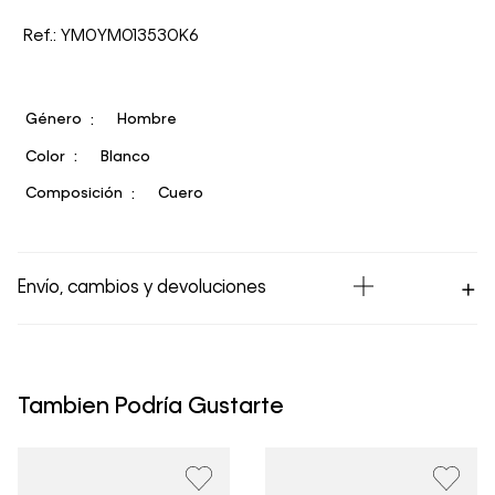
Ref.: YM0YM013530K6
Género
Hombre
Color
Blanco
Composición
Cuero
Envío, cambios y devoluciones
Los Envíos se procesan en nuestra bodega en un plazo
máximo de 4 días hábiles para Lima y hasta 8 días
hábiles para envíos a provincia. Envíos gratis en Lima
Tambien Podría Gustarte
Metropolitana por compras superiores a S/ 399. Si tu
pedido lo realizaste un fin de semana o día festivo, se
procesará desde el día hábil siguiente. Por higiene y