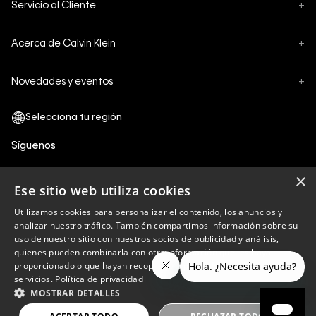
Servicio al Cliente
+
Pedidos
Contáctanos
Formas de Pago
Acerca de Calvin Klein
+
Preguntas Frecuentes
Cambios y Devoluciones
Sobre Nosotros
¿Cómo comprar?
Novedades y eventos
+
Envíos
Legales Generales
Guía de tallas
Black Friday
Términos y Condiciones
Tiendas
San Valentin
Política de Privacidad y tratamiento de datos personales
Síguenos
Comprobante Electrónico
Cyber Calvin
Política de Cookies
×
Mothers Day
Ese sitio web utiliza cookies
Libro de reclamaciones
Utilizamos cookies para personalizar el contenido, los anuncios y
Políticas de recojo en tienda
analizar nuestro tráfico. También compartimos información sobre su
Calvin Klein
uso de nuestro sitio con nuestros socios de publicidad y análisis,
quienes pueden combinarla con otra información que les haya
proporcionado o que hayan recopilado a partir del uso de sus
servicios.
Política de privacidad
Copyright © 2023 Calvin Klein peru ®. Todos los
MOSTRAR DETALLES
derechos reservados.