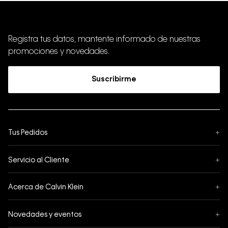
Registra tus datos, mantente informado de nuestras
promociones y novedades.
Suscribirme
Tus Pedidos
+
Seguimiento de Pedido
Servicio al Cliente
+
Pedidos
Contáctanos
Formas de Pago
Acerca de Calvin Klein
+
Preguntas Frecuentes
Cambios y Devoluciones
Sobre Nosotros
¿Cómo comprar?
Novedades y eventos
+
Envíos
Legales Generales