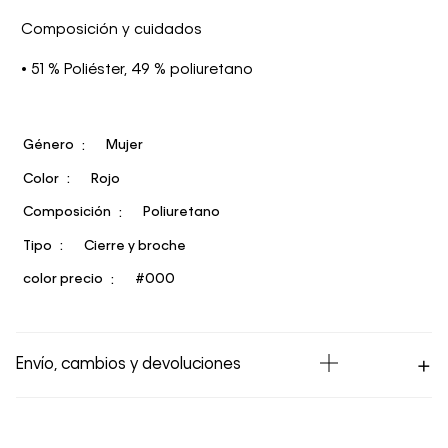
Composición y cuidados
• 51 % Poliéster, 49 % poliuretano
Género
Mujer
Color
Rojo
Composición
Poliuretano
Tipo
Cierre y broche
color precio
#000
Envío, cambios y devoluciones
Los Envíos se procesan en nuestra bodega en un plazo
máximo de 4 días hábiles para Lima y hasta 8 días