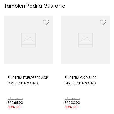
hábiles para envíos a provincia. Envíos gratis en Lima
Tambien Podría Gustarte
Metropolitana por compras superiores a S/ 399. Si tu
pedido lo realizaste un fin de semana o día festivo, se
procesará desde el día hábil siguiente. Por higiene y
para garantizar el bienestar de nuestros clientes, no
aceptamos devoluciones en ropa interior y trajes de
baño.
BLLETERA EMBOSSED AOP
BLLETERA CK PULLER
LONG ZIP AROUND
LARGE ZIP AROUND
S/
379
.
90
S/
329
.
90
S/
265
.
93
S/
230
.
93
30%
OFF
30%
OFF