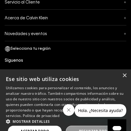
Servicio al Cliente
+
Pedidos
Contáctanos
Formas de Pago
Acerca de Calvin Klein
+
Preguntas Frecuentes
Cambios y Devoluciones
Sobre Nosotros
¿Cómo comprar?
Novedades y eventos
+
Envíos
Legales Generales
Guía de tallas
Black Friday
Términos y Condiciones
Tiendas
San Valentin
Política de Privacidad y tratamiento de datos personales
Síguenos
Comprobante Electrónico
Cyber Calvin
Política de Cookies
×
Mothers Day
Ese sitio web utiliza cookies
Libro de reclamaciones
Utilizamos cookies para personalizar el contenido, los anuncios y
Políticas de recojo en tienda
analizar nuestro tráfico. También compartimos información sobre su
Calvin Klein
uso de nuestro sitio con nuestros socios de publicidad y análisis,
quienes pueden combinarla con otra información que les haya
proporcionado o que hayan recopilado a partir del uso de sus
servicios.
Política de privacidad
Copyright © 2023 Calvin Klein peru ®. Todos los
MOSTRAR DETALLES
derechos reservados.