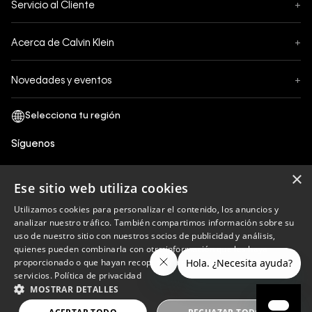
Servicio al Cliente
+
Pedidos
Contáctanos
Formas de Pago
Acerca de Calvin Klein
+
Preguntas Frecuentes
Cambios y Devoluciones
Sobre Nosotros
¿Cómo comprar?
Novedades y eventos
+
Envíos
Legales Generales
Guía de tallas
Black Friday
Términos y Condiciones
Tiendas
San Valentin
Política de Privacidad y tratamiento de datos personales
Síguenos
Comprobante Electrónico
Cyber Calvin
Política de Cookies
×
Mothers Day
Ese sitio web utiliza cookies
Libro de reclamaciones
Utilizamos cookies para personalizar el contenido, los anuncios y
Políticas de recojo en tienda
analizar nuestro tráfico. También compartimos información sobre su
Calvin Klein
uso de nuestro sitio con nuestros socios de publicidad y análisis,
quienes pueden combinarla con otra información que les haya
proporcionado o que hayan recopilado a partir del uso de sus
servicios.
Política de privacidad
Copyright © 2023 Calvin Klein peru ®. Todos los
MOSTRAR DETALLES
derechos reservados.