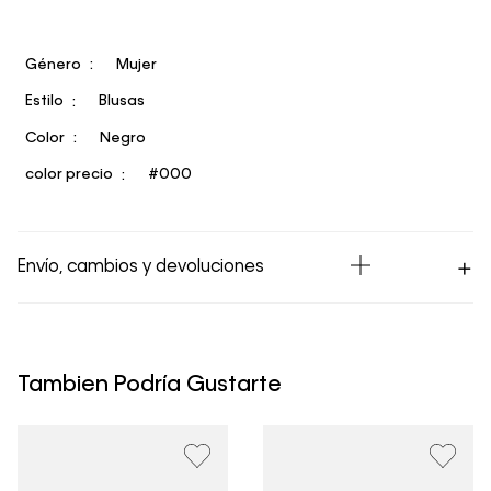
Género
Mujer
Estilo
Blusas
Color
Negro
color precio
#000
Envío, cambios y devoluciones
Los Envíos se procesan en nuestra bodega en un plazo
máximo de 4 días hábiles para Lima y hasta 8 días
hábiles para envíos a provincia. Envíos gratis en Lima
Tambien Podría Gustarte
Metropolitana por compras superiores a S/ 399. Si tu
pedido lo realizaste un fin de semana o día festivo, se
procesará desde el día hábil siguiente. Por higiene y
para garantizar el bienestar de nuestros clientes, no