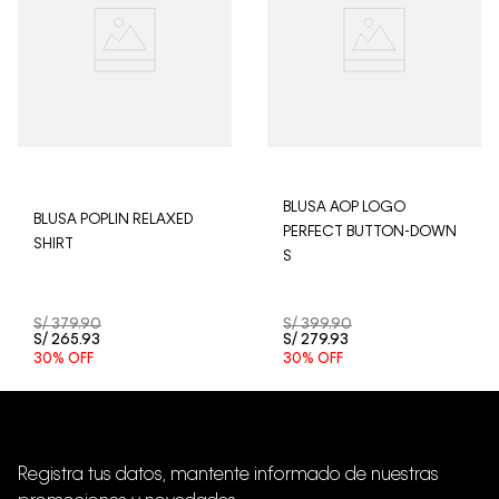
aceptamos devoluciones en ropa interior y trajes de
baño.
BLUSA AOP LOGO
BLUSA POPLIN RELAXED
PERFECT BUTTON-DOWN
SHIRT
S
S/
379
.
90
S/
399
.
90
S/
265
.
93
S/
279
.
93
30%
OFF
30%
OFF
Registra tus datos, mantente informado de nuestras