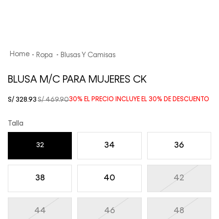
Ropa
Blusas Y Camisas
BLUSA M/C PARA MUJERES CK
S/
328
.
93
S/
469
.
90
30%
EL PRECIO INCLUYE EL
30%
DE DESCUENTO
Talla
34
36
32
38
40
42
44
46
48