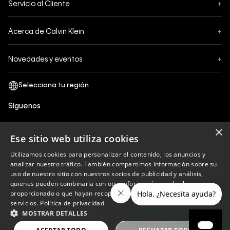
Servicio al Cliente
+
Pedidos
Contáctanos
Formas de Pago
Acerca de Calvin Klein
+
Preguntas Frecuentes
Cambios y Devoluciones
Sobre Nosotros
¿Cómo comprar?
Novedades y eventos
+
Envíos
Legales Generales
Guía de tallas
Black Friday
Términos y Condiciones
Tiendas
San Valentin
Política de Privacidad y tratamiento de datos personales
Síguenos
Comprobante Electrónico
Cyber Calvin
Política de Cookies
×
Mothers Day
Ese sitio web utiliza cookies
Libro de reclamaciones
Utilizamos cookies para personalizar el contenido, los anuncios y
Políticas de recojo en tienda
analizar nuestro tráfico. También compartimos información sobre su
Calvin Klein
uso de nuestro sitio con nuestros socios de publicidad y análisis,
quienes pueden combinarla con otra información que les haya
proporcionado o que hayan recopilado a partir del uso de sus
servicios.
Política de privacidad
Copyright © 2023 Calvin Klein peru ®. Todos los
MOSTRAR DETALLES
derechos reservados.