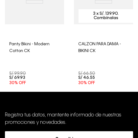
Panty Bikini - Modern
CALZON PARA DAMA -
Cotton CK
BIKINI CK
S/
99
.
90
S/
66
.
50
S/
69
.
93
S/
46
.
55
30%
OFF
30%
OFF
Registra tus datos, mantente informado de nuestras
promociones y novedades.