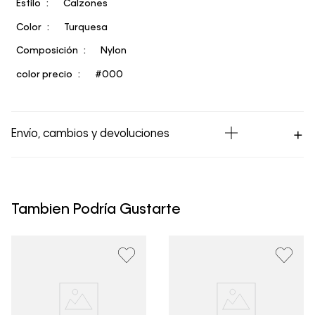
Estilo
Calzones
Color
Turquesa
Composición
Nylon
color precio
#000
Envío, cambios y devoluciones
Los Envíos se procesan en nuestra bodega en un plazo
máximo de 4 días hábiles para Lima y hasta 8 días
hábiles para envíos a provincia. Envíos gratis en Lima
Tambien Podría Gustarte
Metropolitana por compras superiores a S/ 399. Si tu
pedido lo realizaste un fin de semana o día festivo, se
procesará desde el día hábil siguiente. Por higiene y
para garantizar el bienestar de nuestros clientes, no
aceptamos devoluciones en ropa interior y trajes de
baño.