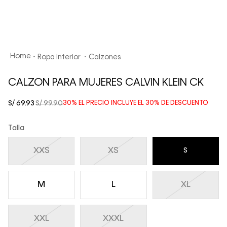
Ropa Interior
Calzones
CALZON PARA MUJERES CALVIN KLEIN CK
S/
69
.
93
S/
99
.
90
30%
EL PRECIO INCLUYE EL
30%
DE DESCUENTO
Talla
XXS
XS
S
M
L
XL
XXL
XXXL