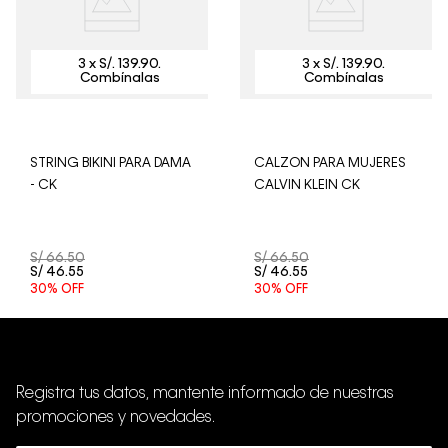
STRING BIKINI PARA DAMA
CALZON PARA MUJERES
- CK
CALVIN KLEIN CK
S/
66
.
50
S/
66
.
50
S/
46
.
55
S/
46
.
55
30%
OFF
30%
OFF
Registra tus datos, mantente informado de nuestras
promociones y novedades.