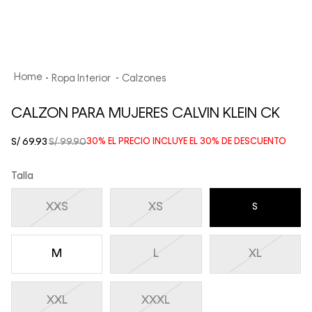
Ropa Interior
Calzones
CALZON PARA MUJERES CALVIN KLEIN CK
S/
69
.
93
S/
99
.
90
30%
EL PRECIO INCLUYE EL
30%
DE DESCUENTO
Talla
XXS
XS
S
M
L
XL
XXL
XXXL