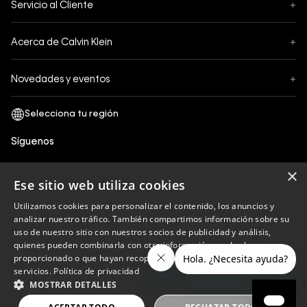
Servicio al Cliente
+
Pedidos
Contáctanos
Formas de Pago
Acerca de Calvin Klein
+
Preguntas Frecuentes
Cambios y Devoluciones
Sobre Nosotros
¿Cómo comprar?
Novedades y eventos
+
Envíos
Legales Generales
Guía de tallas
Black Friday
Términos y Condiciones
Tiendas
San Valentin
Política de Privacidad y tratamiento de datos personales
Síguenos
Comprobante Electrónico
Cyber Calvin
Política de Cookies
×
Mothers Day
Ese sitio web utiliza cookies
Libro de reclamaciones
Utilizamos cookies para personalizar el contenido, los anuncios y
Políticas de recojo en tienda
analizar nuestro tráfico. También compartimos información sobre su
Calvin Klein
uso de nuestro sitio con nuestros socios de publicidad y análisis,
quienes pueden combinarla con otra información que les haya
proporcionado o que hayan recopilado a partir del uso de sus
servicios.
Política de privacidad
Copyright © 2023 Calvin Klein peru ®. Todos los
MOSTRAR DETALLES
derechos reservados.