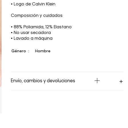
• Logo de Calvin Klein
Composición y cuidados
• 88% Poliamida, 12% Elastano
• No usar secadora
• Lavado a máquina
Género
Hombre
Envío, cambios y devoluciones
Los Envíos se procesan en nuestra bodega
en un plazo máximo de 4 días hábiles para
Lima y hasta 8 días hábiles para envíos a
provincia. Envíos gratis en Lima Metropolitana
por compras superiores a S/ 399. Si tu pedido