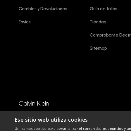
Cambios y Devoluciones
Guía de tallas
Envíos
Tiendas
Comprobante Electr
Sitemap
Calvin Klein
Copyright © 2025 Calvin Klein peru ®. Todos los derechos reser
Ese sitio web utiliza cookies
Utilizamos cookies para personalizar el contenido, los anuncios y 
Perú