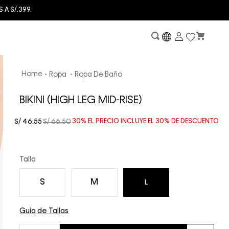
Ropa
Ropa De Baño
BIKINI (HIGH LEG MID-RISE)
S/
46
.
55
S/
66
.
50
30%
EL PRECIO INCLUYE EL
30%
DE DESCUENTO
Talla
S
M
L
Guía de Tallas