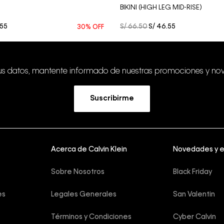
BIKINI (HIGH LEG MID-RISE)
55
S/
66
.
50
S/
46
.
55
30%
OFF
tus datos, mantente informado de nuestras promociones y no
Suscribirme
Acerca de Calvin Klein
Novedades y 
Sobre Nosotros
Black Friday
es
Legales Generales
San Valentin
Términos y Condiciones
Cyber Calvin