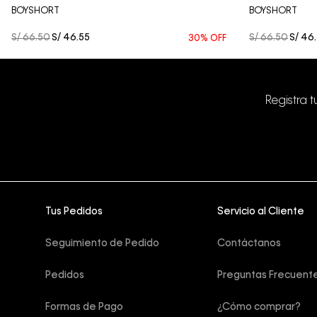
BOYSHORT
BOYSHORT
S/
66
.
50
S/
46
.
55
S/
66
.
50
S/
46
.
30%
OFF
Registra 
Tus Pedidos
Servicio al Cliente
Seguimiento de Pedido
Contáctanos
Pedidos
Preguntas Frecuent
Formas de Pago
¿Cómo comprar?