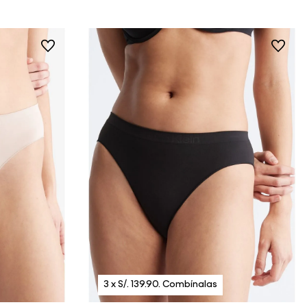
lo realizaste un fin de semana o día festivo,
se procesará desde el día hábil siguiente. Por
higiene y para garantizar el bienestar de
nuestros clientes, no aceptamos
devoluciones en ropa interior y trajes de
baño.
Vista Rápida