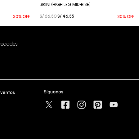
BIKINI (HIGH LEG MID-RISE)
S/
66
.
50
S/
46
.
55
30%
OFF
30%
OFF
vedades.
Síguenos
eventos