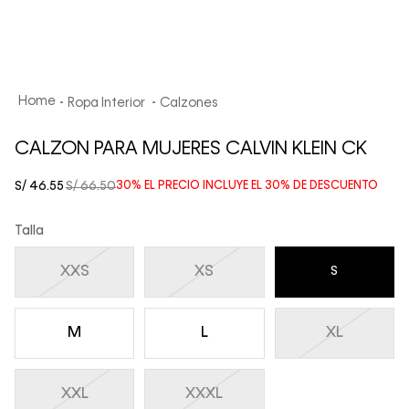
Ropa Interior
Calzones
CALZON PARA MUJERES CALVIN KLEIN CK
S/
46
.
55
S/
66
.
50
30%
EL PRECIO INCLUYE EL
30%
DE DESCUENTO
Talla
XXS
XS
S
M
L
XL
XXL
XXXL