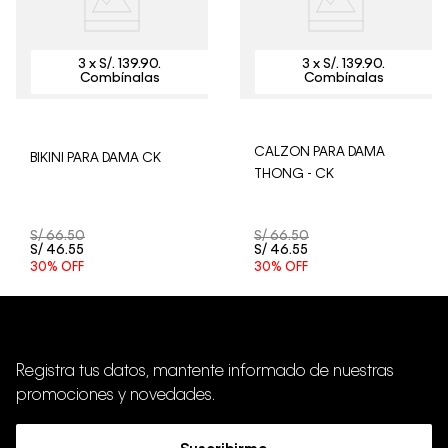
CALZON PARA DAMA
BIKINI PARA DAMA CK
THONG - CK
S/
66
.
50
S/
66
.
50
S/
46
.
55
S/
46
.
55
30%
OFF
30%
OFF
Registra tus datos, mantente informado de nuestras
promociones y novedades.