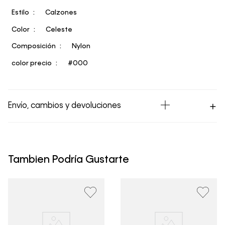
Estilo
Calzones
Color
Celeste
Composición
Nylon
color precio
#000
Envío, cambios y devoluciones
Los Envíos se procesan en nuestra bodega en un plazo
máximo de 4 días hábiles para Lima y hasta 8 días
hábiles para envíos a provincia. Envíos gratis en Lima
Tambien Podría Gustarte
Metropolitana por compras superiores a S/ 399. Si tu
pedido lo realizaste un fin de semana o día festivo, se
procesará desde el día hábil siguiente. Por higiene y
para garantizar el bienestar de nuestros clientes, no
aceptamos devoluciones en ropa interior y trajes de
baño.