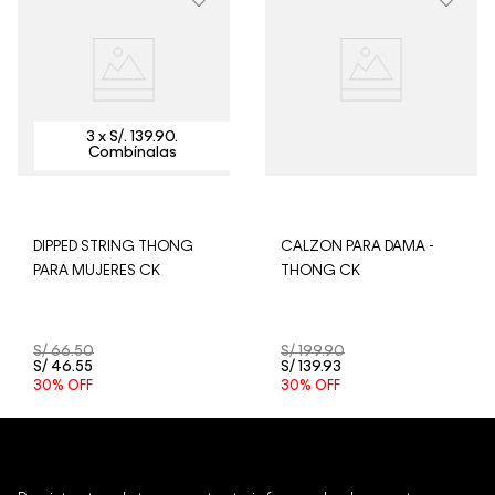
para garantizar el bienestar de nuestros clientes, no
aceptamos devoluciones en ropa interior y trajes de
baño.
DIPPED STRING THONG
CALZON PARA DAMA -
PARA MUJERES CK
THONG CK
S/
66
.
50
S/
199
.
90
S/
46
.
55
S/
139
.
93
30%
OFF
30%
OFF