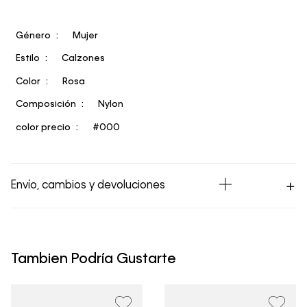
Género
Mujer
Estilo
Calzones
Color
Rosa
Composición
Nylon
color precio
#000
Envío, cambios y devoluciones
Los Envíos se procesan en nuestra bodega en un plazo
máximo de 4 días hábiles para Lima y hasta 8 días
hábiles para envíos a provincia. Envíos gratis en Lima
Tambien Podría Gustarte
Metropolitana por compras superiores a S/ 399. Si tu
pedido lo realizaste un fin de semana o día festivo, se
procesará desde el día hábil siguiente. Por higiene y