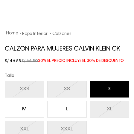
Ropa Interior
Calzones
CALZON PARA MUJERES CALVIN KLEIN CK
S/
46
.
55
S/
66
.
50
30%
EL PRECIO INCLUYE EL
30%
DE DESCUENTO
Talla
XXS
XS
S
M
L
XL
XXL
XXXL