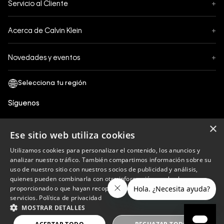
Servicio al Cliente
+
Pedidos
Contáctanos
Formas de Pago
Acerca de Calvin Klein
+
Preguntas Frecuentes
Cambios y Devoluciones
Sobre Nosotros
¿Cómo comprar?
Novedades y eventos
+
Envíos
Legales Generales
Guía de tallas
Black Friday
Términos y Condiciones
Tiendas
San Valentin
Política de Privacidad y tratamiento de datos personales
Síguenos
Comprobante Electrónico
Cyber Calvin
Política de Cookies
×
Mothers Day
Ese sitio web utiliza cookies
Libro de reclamaciones
Utilizamos cookies para personalizar el contenido, los anuncios y
Políticas de recojo en tienda
analizar nuestro tráfico. También compartimos información sobre su
Calvin Klein
uso de nuestro sitio con nuestros socios de publicidad y análisis,
quienes pueden combinarla con otra información que les haya
proporcionado o que hayan recopilado a partir del uso de sus
servicios.
Política de privacidad
Copyright © 2023 Calvin Klein peru ®. Todos los
MOSTRAR DETALLES
derechos reservados.